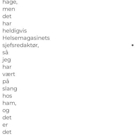
hage,
men
det
har
heldigvis
Helsemagasinets
sjefsredaktør,
så
jeg
har
vært
på
slang
hos
ham,
og
det
er
det