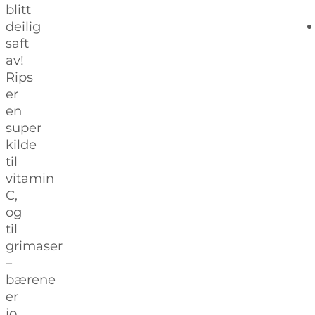
blitt
deilig
saft
av!
Rips
er
en
super
kilde
til
vitamin
C,
og
til
grimaser
–
bærene
er
jo