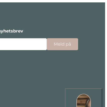
nyhetsbrev
Meld på
cebook
nstagram
 Linkedin
 på Youtube