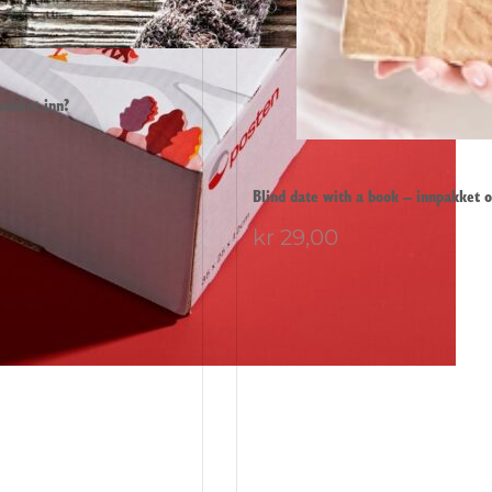
pakket inn?
Blind date with a book – innpakket o
kr
29,00