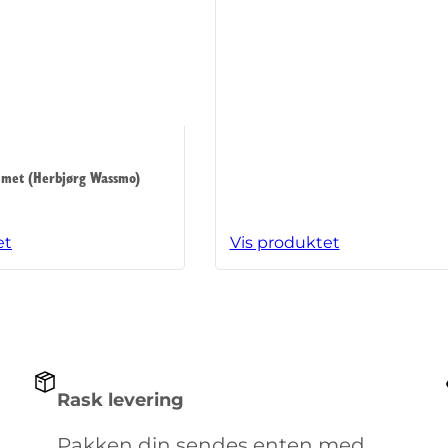
met (Herbjørg Wassmo)
et
Vis produktet
Rask levering
Pakken din sendes enten med