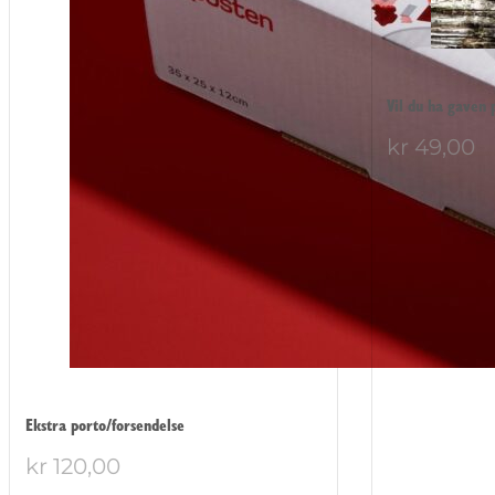
Vil du ha gaven 
kr
49,00
Ekstra porto/forsendelse
kr
120,00