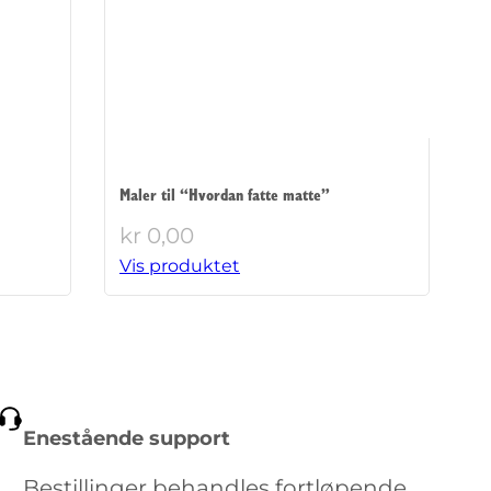
Maler til “Hvordan fatte matte”
kr
0,00
Vis produktet
Enestående support
Bestillinger behandles fortløpende