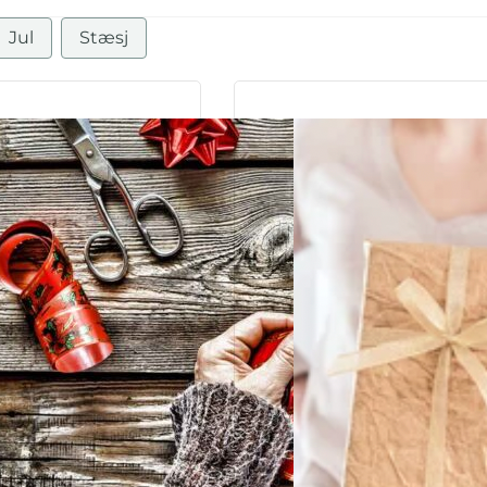
Jul
Stæsj