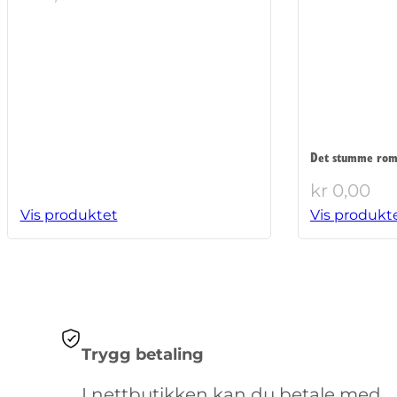
Det stumme rom
kr
0,00
Vis produktet
Vis produkt
Trygg betaling
I nettbutikken kan du betale med