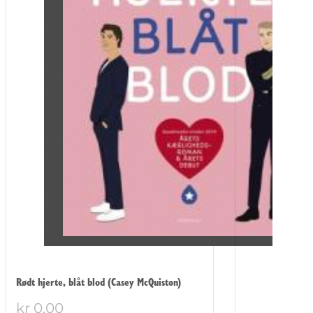
Rødt hjerte, blåt blod (Casey McQuiston)
kr
0,00