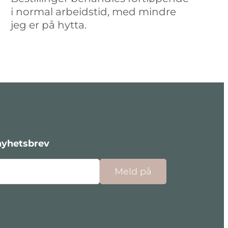
i normal arbeidstid, med mindre
jeg er på hytta.
nyhetsbrev
Meld på