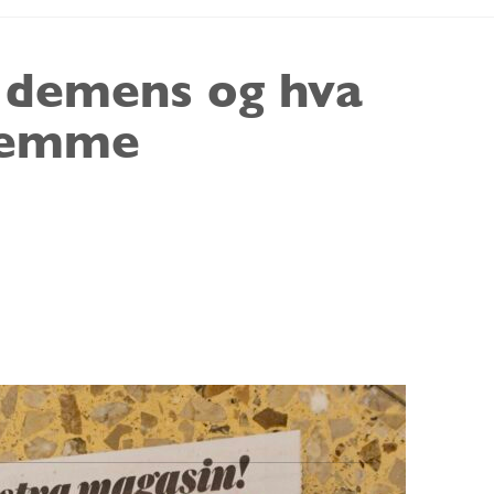
r demens og hva
glemme