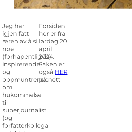
Jeg har
Forsiden
igjen fått
her er fra
æren av å si
lørdag 20.
noe
april
(forhåpentligvis)
2024.
inspirerende
Saken er
og
også
HER
oppmuntrende
på nett.
om
hukommelse
til
superjournalist
(og
forfatterkollega