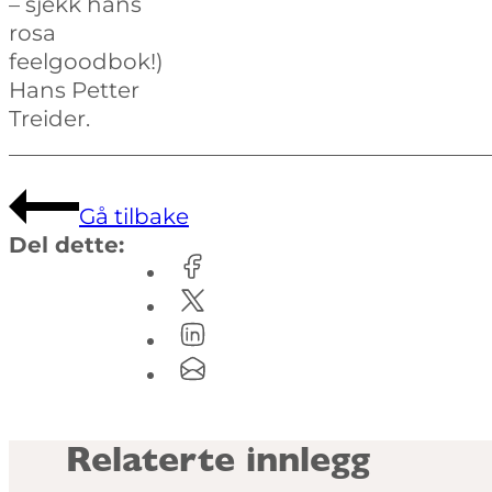
– sjekk hans
rosa
feelgoodbok!)
Hans Petter
Treider.
Gå tilbake
Del dette:
Relaterte innlegg