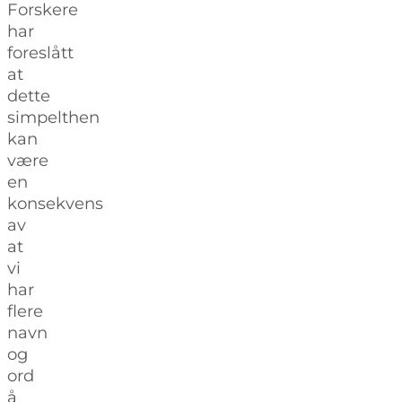
Forskere
har
foreslått
at
dette
simpelthen
kan
være
en
konsekvens
av
at
vi
har
flere
navn
og
ord
å