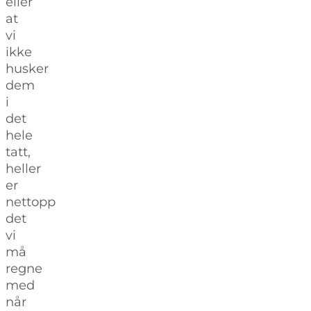
eller
at
vi
ikke
husker
dem
i
det
hele
tatt,
heller
er
nettopp
det
vi
må
regne
med
når