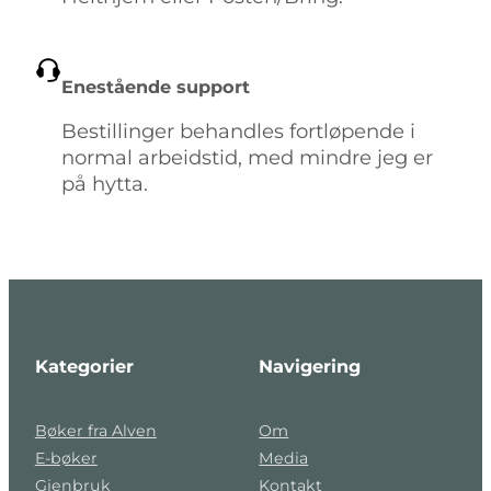
Enestående support
Bestillinger behandles fortløpende i
normal arbeidstid, med mindre jeg er
på hytta.
Kategorier
Navigering
Bøker fra Alven
Om
E-bøker
Media
Gjenbruk
Kontakt