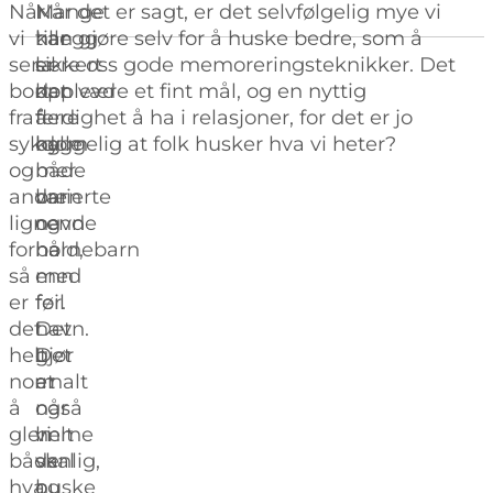
Når
I
Mange
Når det er sagt, er det selvfølgelig mye vi
vi
tillegg
har
kan gjøre selv for å huske bedre, som å
ser
er
sikkert
lære oss gode memoreringsteknikker. Det
bort
det
opplevd
kan være et fint mål, og en nyttig
fra
flere
å
ferdighet å ha i relasjoner, for det er jo
sykdom
og
kalle
hyggelig at folk husker hva vi heter?
og
mer
både
andre
varierte
barn
lignende
navn
og
forhold,
nå
barnebarn
så
enn
med
er
før.
feil
det
Det
navn.
helt
gjør
Det
normalt
at
er
å
når
også
glemme
vi
helt
både
skal
vanlig,
hva
huske
og