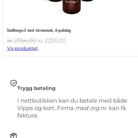
SanOmega-3 med sitronsmak, 6-pakning
Opprinnelig
Nåværende
kr
2754,00
kr
2295,00
pris
pris
Vis produktet
var:
er:
kr 2754,00.
kr 2295,00.
Trygg betaling
I nettbutikken kan du betale med både
Vipps og kort. Firma
med org.nr
. kan få
faktura.