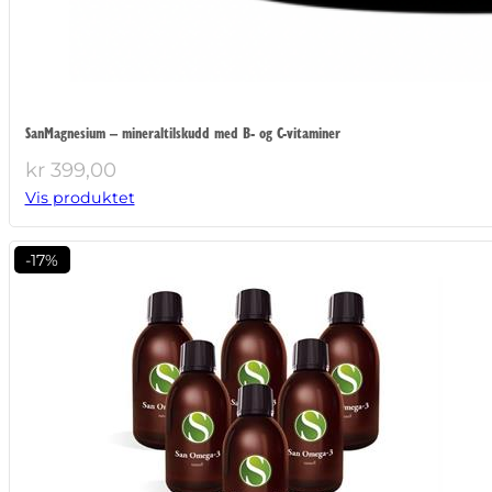
SanMagnesium – mineraltilskudd med B- og C-vitaminer
kr
399,00
Vis produktet
-17%