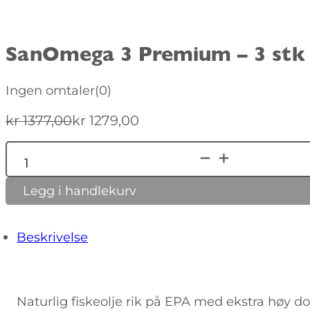
SanOmega 3 Premium – 3 stk
Ingen omtaler
(0)
kr
1377,00
kr
1279,00
Opprinnelig
Nåværende
pris
pris
Alternative:
SanOmega
var:
er:
3
kr 1377,00.
kr 1279,00.
Premium
Legg i handlekurv
-
3
stk
antall
Beskrivelse
Naturlig fiskeolje rik på EPA med ekstra høy d