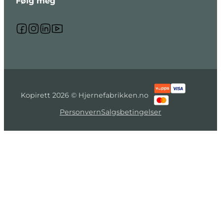
Følg meg
Følg meg på Facebook
Følg meg på Instagram
Følg meg på Linkedin
Følg meg på Youtube
Kopirett 2026 © Hjernefabrikken.no
Personvern
Salgsbetingelser