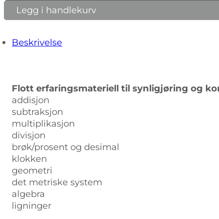
cuisenairestaver
Legg i handlekurv
antall
Beskrivelse
Flott erfaringsmateriell til synligjøring og k
addisjon
subtraksjon
multiplikasjon
divisjon
brøk/prosent og desimal
klokken
geometri
det metriske system
algebra
ligninger