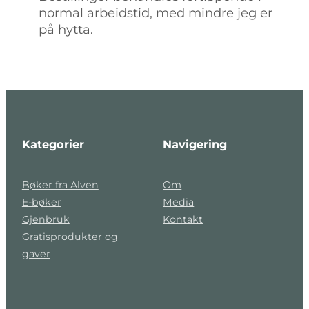
normal arbeidstid, med mindre jeg er
på hytta.
Kategorier
Navigering
Bøker fra Alven
Om
E-bøker
Media
Gjenbruk
Kontakt
Gratisprodukter og
gaver