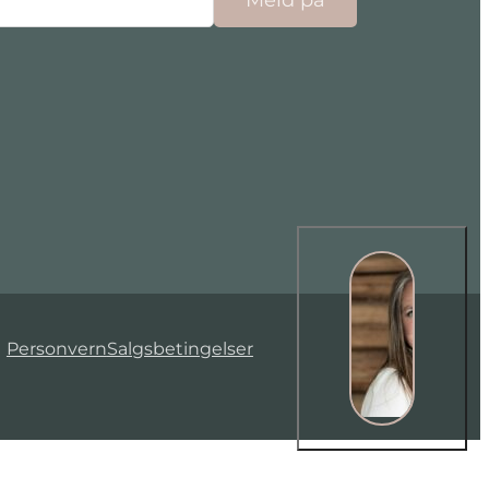
cebook
nstagram
 Linkedin
 på Youtube
Personvern
Salgsbetingelser