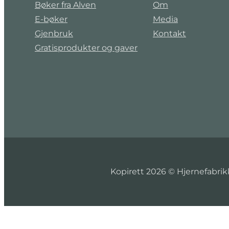
Bøker fra Alven
Om
E-bøker
Media
Gjenbruk
Kontakt
Gratisprodukter og gaver
Kopirett 2026 © Hjernefabri