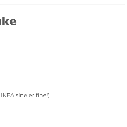
uke
IKEA sine er fine!)