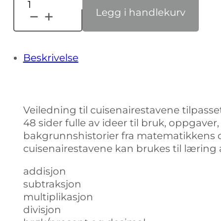
Hefte:
Legg i handlekurv
Hvordan
bruke
cuisenairestavene
antall
Beskrivelse
Veiledning til cuisenairestavene tilpass
48 sider fulle av ideer til bruk, oppgav
bakgrunnshistorier fra matematikkens o
cuisenairestavene kan brukes til læring 
addisjon
subtraksjon
multiplikasjon
divisjon