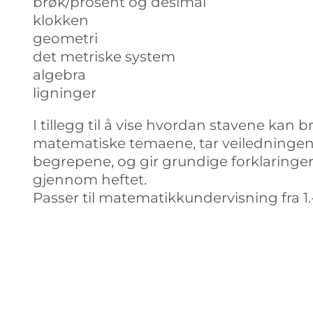
brøk/prosent og desimal
klokken
geometri
det metriske system
algebra
ligninger
I tillegg til å vise hvordan stavene kan b
matematiske temaene, tar veiledninge
begrepene, og gir grundige forklarin
gjennom heftet.
Passer til matematikkundervisning fra 1.-