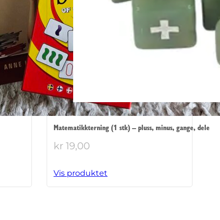
Matematikkterning (1 stk) – pluss, minus, gange, dele
kr
19,00
værende
s
Vis produktet
349,00.