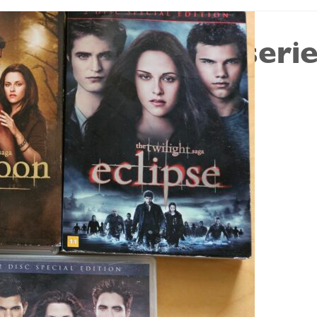
DVD: Twilight-serie
Ingen omtaler
(0)
kr
129,00
1 på lager
Alternative:
Legg i handlekurv
Beskrivelse