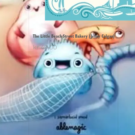
The Little Beach Street Bakery (Jenny Colgan)
kr
49,00