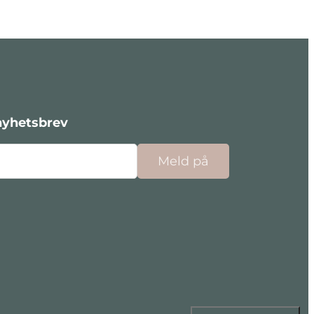
nyhetsbrev
Meld på
cebook
nstagram
 Linkedin
 på Youtube