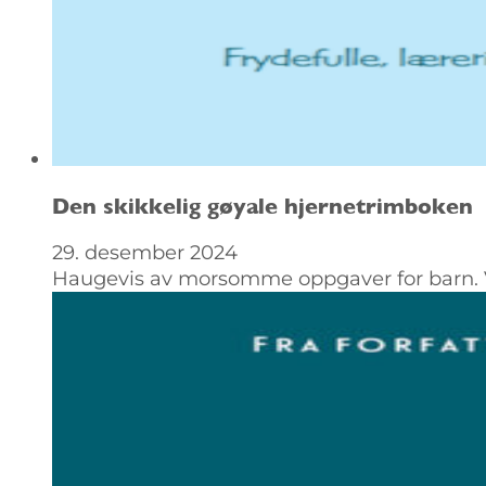
Den skikkelig gøyale hjernetrimboken
29. desember 2024
Haugevis av morsomme oppgaver for barn. V